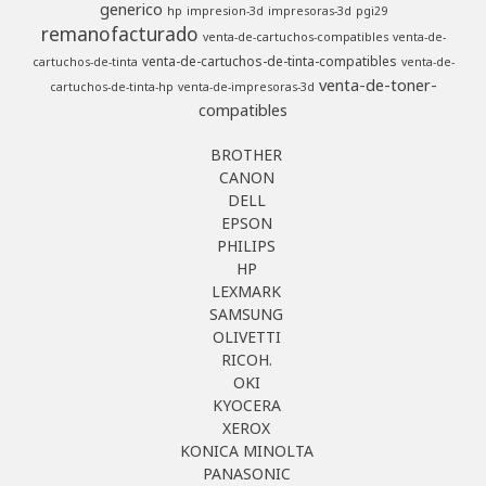
generico
hp
impresion-3d
impresoras-3d
pgi29
remanofacturado
venta-de-cartuchos-compatibles
venta-de-
venta-de-cartuchos-de-tinta-compatibles
cartuchos-de-tinta
venta-de-
venta-de-toner-
cartuchos-de-tinta-hp
venta-de-impresoras-3d
compatibles
BROTHER
CANON
DELL
EPSON
PHILIPS
HP
LEXMARK
SAMSUNG
OLIVETTI
RICOH.
OKI
KYOCERA
XEROX
KONICA MINOLTA
PANASONIC