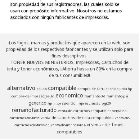
son propiedad de sus registradores, las cuales solo se
usan con propósito informativo. Nosotros no estamos
asociados con ningún fabricantes de impresoras.
Los logos, marcas y productos que aparecen en la web, son
propiedad de los respectivos fabricantes y se utilizan solo para
fines descriptivos.
TONER NUEVOS MINISTERIOS. Impresoras, Cartuchos de
tinta y toner económicos, ¡¡Ahorra hasta un 80% en la compra
de tus consumibles!!
alternativo
compatible
colido
compra-de-cartuchos-de-tinta-hp
economico
compra-de-impresoras-3d
filamento-3d
filamento-pla
generico
hp
impresion-3d
impresoras-3d
pgi29
remanofacturado
venta-de-cartuchos-compatibles
venta-de-
venta-de-cartuchos-de-tinta-compatibles
cartuchos-de-tinta
venta-de-
venta-de-toner-
cartuchos-de-tinta-hp
venta-de-impresoras-3d
compatibles