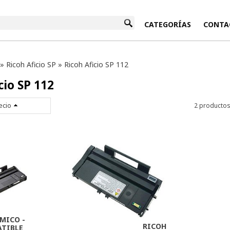
INICIO
CATEGORÍAS
CONTA
»
Ricoh Aficio SP
»
Ricoh Aficio SP 112
cio SP 112
ecio
2 producto
MICO -
RICOH
TIBLE