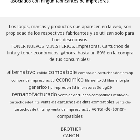
asociados con ningún fabricantes de impresoras.
Los logos, marcas y productos que aparecen en la web, son
propiedad de los respectivos fabricantes y se utilizan solo para
fines descriptivos.
TONER NUEVOS MINISTERIOS. Impresoras, Cartuchos de
tinta y toner económicos, ¡¡Ahorra hasta un 80% en la compra
de tus consumibles!!
alternativo
compatible
colido
compra-de-cartuchos-de-tinta-hp
economico
compra-de-impresoras-3d
filamento-3d
filamento-pla
generico
hp
impresion-3d
impresoras-3d
pgi29
remanofacturado
venta-de-cartuchos-compatibles
venta-de-
venta-de-cartuchos-de-tinta-compatibles
cartuchos-de-tinta
venta-de-
venta-de-toner-
cartuchos-de-tinta-hp
venta-de-impresoras-3d
compatibles
BROTHER
CANON