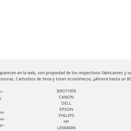
arecen en la web, son propiedad de los respectivos fabricantes y se u
as, Cartuchos de tinta y toner económicos, ¡¡Ahorra hasta un 80
BROTHER
e-
CANON
d
DELL
EPSON
de-
PHILIPS
ta-
HP
er-
LEXMARK