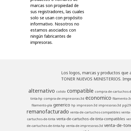
marcas son propiedad de
sus registradores, las cuales
solo se usan con propósito
informativo. Nosotros no
estamos asociados con
ningún fabricantes de
impresoras.
Los logos, marcas y productos que ap
TONER NUEVOS MINISTERIOS. Impresor
alternativo
compatible
colido
compra-de-cartuchos-d
economico
tinta-hp
compra-de-impresoras-3d
filamento-3
generico
filamento-pla
hp
impresion-3d
impresoras-3d
pgi29
remanofacturado
venta-de-cartuchos-compatibles
venta-
venta-de-cartuchos-de-tinta-compatibles
cartuchos-de-tinta
ven
venta-de-ton
de-cartuchos-de-tinta-hp
venta-de-impresoras-3d