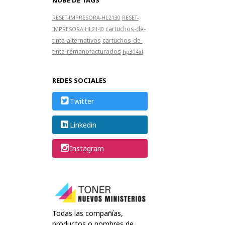
RESET-IMPRESORA-HL2130
RESET-
cartuchos-de-
IMPRESORA-HL2140
tinta-alternativos
cartuchos-de-
tinta-remanofacturados
hp304xl
REDES SOCIALES
Twitter
Linkedin
Instagram
Todas las compañías,
productos o nombres de