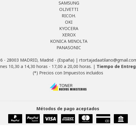
SAMSUNG
OLIVETTI
RICOH.
OKI
KYOCERA
XEROX
KONICA MINOLTA
PANASONIC
- 28003 MADRID, Madrid - (España) | rtortajadaatilano@gmail.co
rnes 10,30 a 14,30 horas - 17,00 a 20,00 horas. |
Tiempo de Entreg
(*) Precios con Impuestos incluidos
Métodos de pago aceptados
TONER NUEVOS MINISTERIOS.
- Copyright © 2026 [21370] - Con la tecnología de Palbin.com