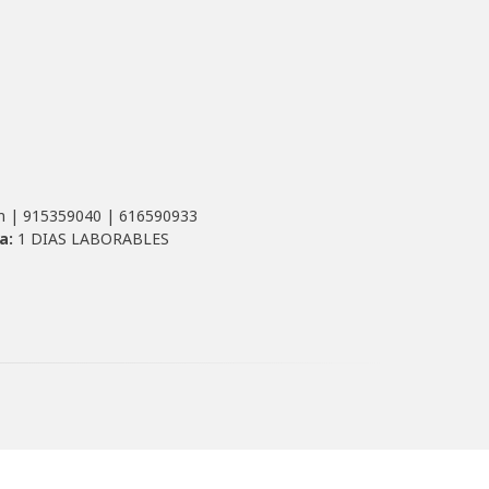
m |
915359040
|
616590933
a:
1 DIAS LABORABLES