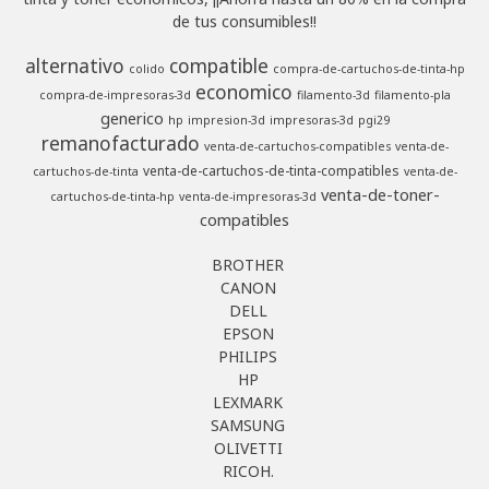
de tus consumibles!!
alternativo
compatible
colido
compra-de-cartuchos-de-tinta-hp
economico
compra-de-impresoras-3d
filamento-3d
filamento-pla
generico
hp
impresion-3d
impresoras-3d
pgi29
remanofacturado
venta-de-cartuchos-compatibles
venta-de-
venta-de-cartuchos-de-tinta-compatibles
cartuchos-de-tinta
venta-de-
venta-de-toner-
cartuchos-de-tinta-hp
venta-de-impresoras-3d
compatibles
BROTHER
CANON
DELL
EPSON
PHILIPS
HP
LEXMARK
SAMSUNG
OLIVETTI
RICOH.